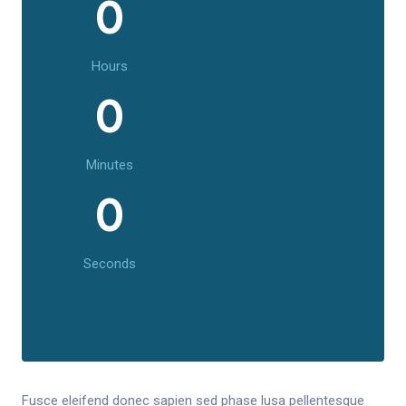
0
Hours
0
Minutes
0
Seconds
Fusce eleifend donec sapien sed phase lusa pellentesque